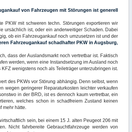
gankauf von Fahrzeugen mit Störungen ist generell
ite PKW mit schweren techn. Störungen exportieren wir
lle ursächlich ist, oder ein anderweitiger Schaden. Dabei
ängig, ob ein Fahrzeugankauf noch umzusetzen ist und der
seren Fahrzeugankauf schadhafter PKW in Augsburg,
h, dass der Auslandsmarkt noch vertretbar ist. Faktisch
ufen werden, wenn eine Instandsetzung im Ausland noch
 KFZ wenigstens noch als Teileträger unterzubringen ist.
wert des PKWs vor Störung abhängig. Denn selbst, wenn
n wegen geringerer Reparaturkosten leichter verkaufen
 sonstwo in der BRD, ist es dennoch kaum vertretbar, ein
tieren, welches schon in schadfreiem Zustand keinen
f mehr hätte.
rtschaftlich sein, bei einem 15 J. alten Peugeot 206 mit
n. Nicht fahrbereite Gebrauchtfahrzeuge werden von